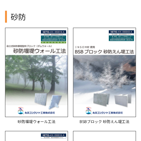
砂防
砂防堰堤ウォール工法
BSBブロック 砂防えん堤工法