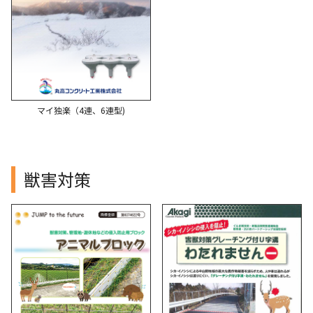
マイ独楽（4連、6連型)
獣害対策